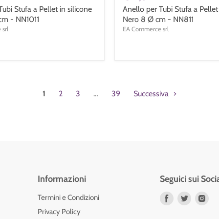
ubi Stufa a Pellet in silicone
Anello per Tubi Stufa a Pellet 
cm - NN1011
Nero 8 Ø cm - NN811
srl
EA Commerce srl
1
2
3
…
39
Successiva
Informazioni
Seguici sui Soci
Trovaci
Trovaci
Tro
Termini e Condizioni
su
su
su
Privacy Policy