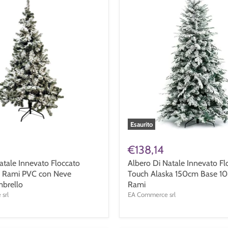
Esaurito
€138,14
atale Innevato Floccato
Albero Di Natale Innevato Fl
 Rami PVC con Neve
Touch Alaska 150cm Base 1
mbrello
Rami
srl
EA Commerce srl