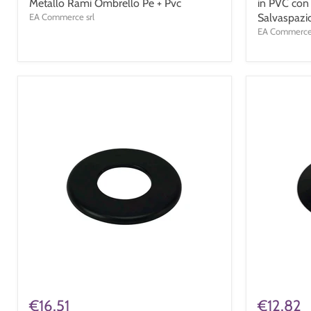
Metallo Rami Ombrello Pe + Pvc
in PVC con
EA Commerce srl
Salvaspazi
EA Commerce 
€16,51
€12,82