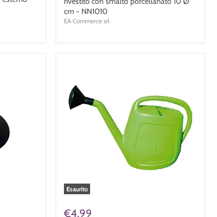
rivestito con smalto porcellanato 10 Ø
cm - NN1010
EA Commerce srl
Esaurito
€4,99