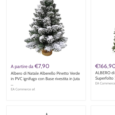
€7,90
€166,9
A partire da
ALBERO di
Albero di Natale Alberello Pinetto Verde
Superfolto 
in PVC ignifugo con Base rivestita in Juta
EA Commerce 
…
EA Commerce srl