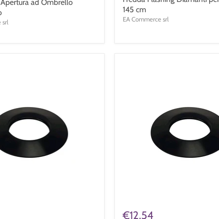
 Apertura ad Ombrello
145 cm
o
EA Commerce srl
srl
€12,54