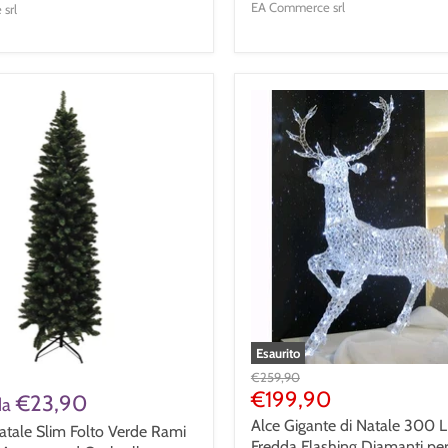
EA Commerce srl
srl
Esaurito
Prezzo
€259,90
Originale
Prezzo
€199,90
€23,90
da
Corrente
Alce Gigante di Natale 300 
atale Slim Folto Verde Rami
Fredda Flashing Diamanti per