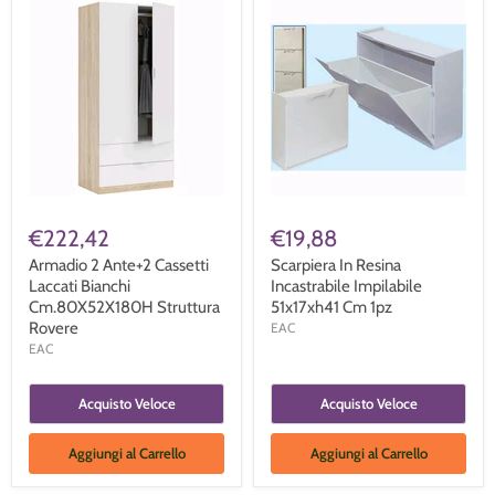
€222,42
€19,88
Armadio 2 Ante+2 Cassetti
Scarpiera In Resina
Laccati Bianchi
Incastrabile Impilabile
Cm.80X52X180H Struttura
51x17xh41 Cm 1pz
Rovere
EAC
EAC
Acquisto Veloce
Acquisto Veloce
Aggiungi al Carrello
Aggiungi al Carrello