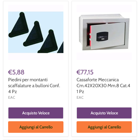
€5,88
€77,15
Piedini per montanti
Cassaforte Meccanica
scaffalature a bulloni Conf.
Cm.42X20X30 Mm.8 Cat.4
4 Pz
1 Pz
EAC
EAC
Acquisto Veloce
Acquisto Veloce
Aggiungi al Carrello
Aggiungi al Carrello