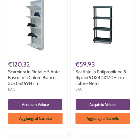
€120,32
€59,93
Scarpiera in Metallo 5 Ante
Scaffale in Polipropilene 5
Basculanti Colore Bianco
Ripiani 90X40X170H cm
50x15x169H cm
colore Nero
EAC
EAC
Acquisto Veloce
Acquisto Veloce
Aggiungi al Carrello
Aggiungi al Carrello