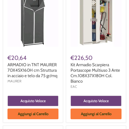
€20,64
€226,50
ARMADIO in TNT MAURER
Kit Armadio Scarpiera
70X45X160H cm Struttura
Portascope Multiuso 3 Ante
in acciaio e telo da 75 gr/mq
Cm.108X37X180H Col.
Bianco
MAURER
EAC
Acquisto Veloce
Acquisto Veloce
Aggiungi al Carrello
Aggiungi al Carrello