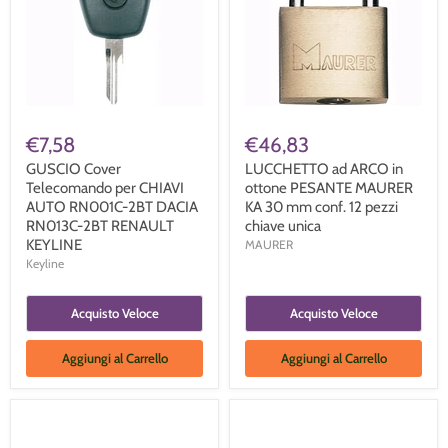
€7,58
€46,83
GUSCIO Cover
LUCCHETTO ad ARCO in
Telecomando per CHIAVI
ottone PESANTE MAURER
AUTO RN001C-2BT DACIA
KA 30 mm conf. 12 pezzi
RN013C-2BT RENAULT
chiave unica
KEYLINE
MAURER
Keyline
Acquisto Veloce
Acquisto Veloce
Aggiungi al Carrello
Aggiungi al Carrello