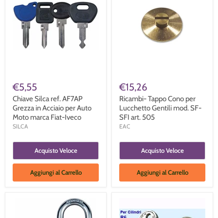
€5,55
€15,26
Chiave Silca ref. AF7AP
Ricambi- Tappo Cono per
Grezza in Acciaio per Auto
Lucchetto Gentili mod. SF-
Moto marca Fiat-Iveco
SFI art. 505
SILCA
EAC
Acquisto Veloce
Acquisto Veloce
Aggiungi al Carrello
Aggiungi al Carrello