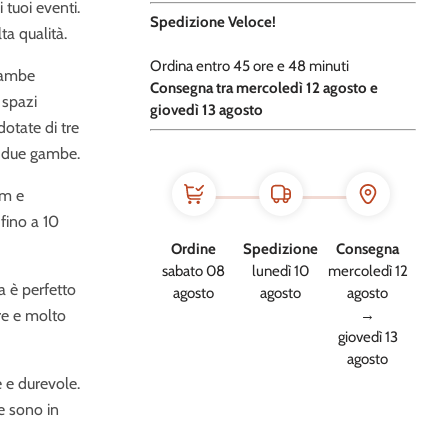
 tuoi eventi.
Spedizione Veloce!
ta qualità.
Ordina entro
45 ore e
48 minuti
 gambe
​C
onsegna tra mercoledì 12 agosto e
 spazi
giovedì 13 agosto
dotate di tre
i due gambe.
cm e
ino a 10
Ordine
Spedizione
Consegna
sabato 08
lunedì 10
mercoledì 12
ia è perfetto
agosto
agosto
agosto
gre e molto
→
giovedì 13
agosto
e e durevole.
be sono in