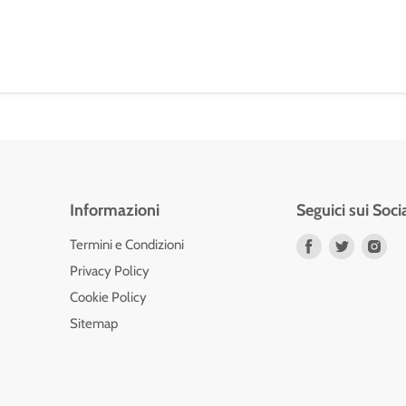
Informazioni
Seguici sui Soci
Trovaci
Trovaci
Tro
Termini e Condizioni
su
su
su
Privacy Policy
Facebook
Twitter
Ins
Cookie Policy
Sitemap