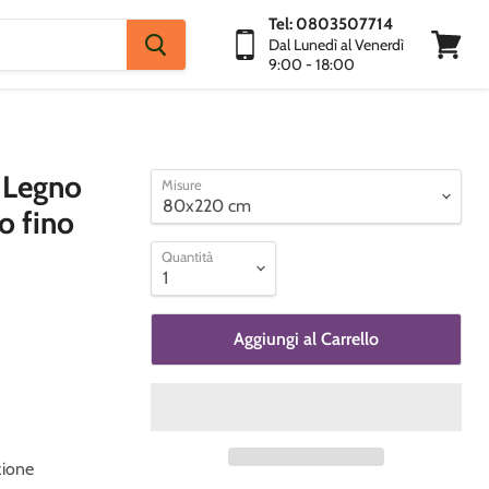
Tel: 0803507714
Dal Lunedì al Venerdì
9:00 - 18:00
Visuali
Carrello
n Legno
Misure
o fino
Quantità
Aggiungi al Carrello
zione