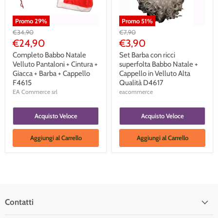
Promo
29
%
Promo
51
%
Prezzo
Prezzo
€34,90
€7,90
Originale
Originale
Prezzo
Prezzo
€24,90
€3,90
Corrente
Corrente
Completo Babbo Natale
Set Barba con ricci
Velluto Pantaloni + Cintura +
superfolta Babbo Natale +
Giacca + Barba + Cappello
Cappello in Velluto Alta
F4615
Qualità D4617
EA Commerce srl
eacommerce
Acquisto Veloce
Acquisto Veloce
Aggiungi al Carrello
Aggiungi al Carrello
Contatti