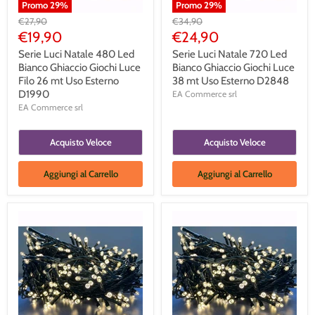
Promo
29
%
Promo
29
%
Prezzo
Prezzo
€27,90
€34,90
Originale
Originale
Prezzo
Prezzo
€19,90
€24,90
Corrente
Corrente
Serie Luci Natale 480 Led
Serie Luci Natale 720 Led
Bianco Ghiaccio Giochi Luce
Bianco Ghiaccio Giochi Luce
Filo 26 mt Uso Esterno
38 mt Uso Esterno D2848
D1990
EA Commerce srl
EA Commerce srl
Acquisto Veloce
Acquisto Veloce
Aggiungi al Carrello
Aggiungi al Carrello