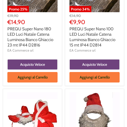
Promo
25
%
Promo
34
%
Prezzo
Prezzo
€19,90
€14,90
Originale
Originale
Prezzo
Prezzo
€14,90
€9,90
Corrente
Corrente
PREQU Super Nano 180
PREQU Super Nano 100
LED Luci Natale Catena
LED Luci Natale Catena
Luminosa Bianco Ghiaccio
Luminosa Bianco Ghiaccio
23 mt IP44 D2816
15 mt IP44 D2814
EA Commerce srl
EA Commerce srl
Acquisto Veloce
Acquisto Veloce
Aggiungi al Carrello
Aggiungi al Carrello