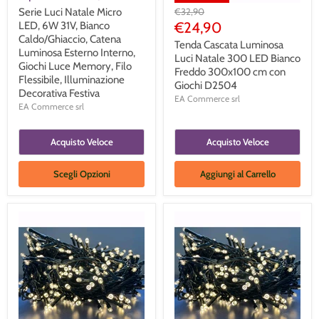
Prezzo
Serie Luci Natale Micro
€32,90
Originale
Prezzo
€24,90
LED, 6W 31V, Bianco
Caldo/Ghiaccio, Catena
Corrente
Tenda Cascata Luminosa
Luminosa Esterno Interno,
Luci Natale 300 LED Bianco
Giochi Luce Memory, Filo
Freddo 300x100 cm con
Flessibile, Illuminazione
Giochi D2504
Decorativa Festiva
EA Commerce srl
EA Commerce srl
Acquisto Veloce
Acquisto Veloce
Scegli Opzioni
Aggiungi al Carrello