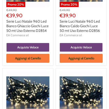
Promo
20
%
Promo
20
%
Prezzo
Prezzo
€49,90
€49,90
Originale
Originale
Prezzo
Prezzo
€39,90
€39,90
Corrente
Corrente
Serie Luci Natale 960 Led
Serie Luci Natale 960 Led
Bianco Ghiaccio Giochi Luce
Bianco Caldo Giochi Luce
50 mt Uso Esterno D2854
50 mt Uso Esterno D2856
EA Commerce srl
EA Commerce srl
Acquisto Veloce
Acquisto Veloce
Aggiungi al Carrello
Aggiungi al Carrello