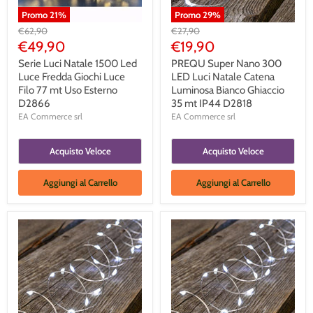
Promo
21
%
Promo
29
%
Prezzo
Prezzo
€62,90
€27,90
Originale
Originale
Prezzo
Prezzo
€49,90
€19,90
Corrente
Corrente
Serie Luci Natale 1500 Led
PREQU Super Nano 300
Luce Fredda Giochi Luce
LED Luci Natale Catena
Filo 77 mt Uso Esterno
Luminosa Bianco Ghiaccio
D2866
35 mt IP44 D2818
EA Commerce srl
EA Commerce srl
Acquisto Veloce
Acquisto Veloce
Aggiungi al Carrello
Aggiungi al Carrello