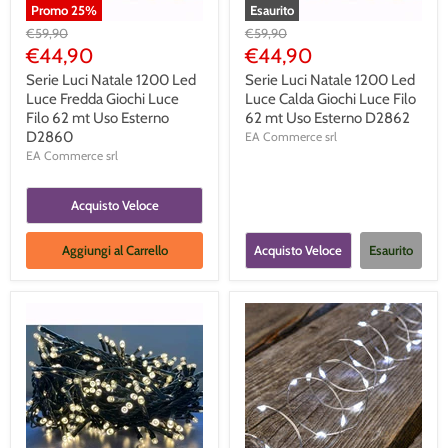
Promo
25
%
Esaurito
Prezzo
Prezzo
€59,90
€59,90
Originale
Originale
Prezzo
Prezzo
€44,90
€44,90
Corrente
Corrente
Serie Luci Natale 1200 Led
Serie Luci Natale 1200 Led
Luce Fredda Giochi Luce
Luce Calda Giochi Luce Filo
Filo 62 mt Uso Esterno
62 mt Uso Esterno D2862
D2860
EA Commerce srl
EA Commerce srl
Acquisto Veloce
Aggiungi al Carrello
Acquisto Veloce
Esaurito