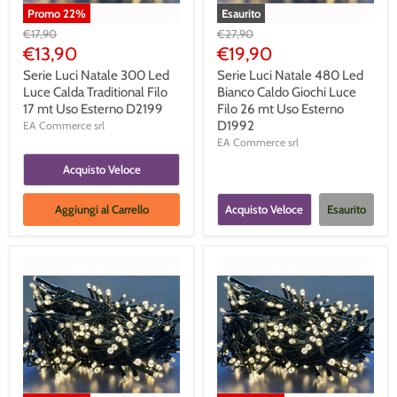
Promo
22
%
Esaurito
Prezzo
Prezzo
€17,90
€27,90
Originale
Originale
Prezzo
Prezzo
€13,90
€19,90
Corrente
Corrente
Serie Luci Natale 300 Led
Serie Luci Natale 480 Led
Luce Calda Traditional Filo
Bianco Caldo Giochi Luce
17 mt Uso Esterno D2199
Filo 26 mt Uso Esterno
D1992
EA Commerce srl
EA Commerce srl
Acquisto Veloce
Aggiungi al Carrello
Acquisto Veloce
Esaurito