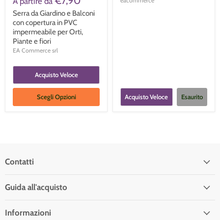
€7,90
A partire da
eacommerce
Serra da Giardino e Balconi
con copertura in PVC
impermeabile per Orti,
Piante e fiori
EA Commerce srl
Acquisto Veloce
Scegli Opzioni
Acquisto Veloce
Esaurito
Contatti
Guida all'acquisto
Informazioni