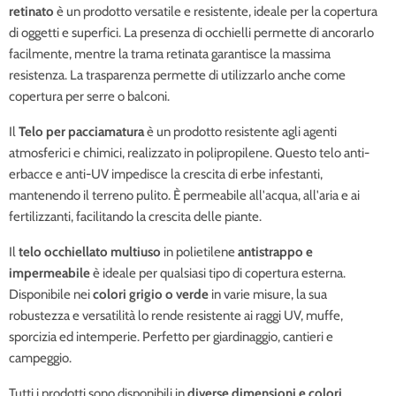
retinato
è un prodotto versatile e resistente, ideale per la copertura
di oggetti e superfici. La presenza di occhielli permette di ancorarlo
facilmente, mentre la trama retinata garantisce la massima
resistenza. La trasparenza permette di utilizzarlo anche come
copertura per serre o balconi.
Il
Telo per pacciamatura
è un prodotto resistente agli agenti
atmosferici e chimici, realizzato in polipropilene. Questo telo anti-
erbacce e anti-UV impedisce la crescita di erbe infestanti,
mantenendo il terreno pulito. È permeabile all'acqua, all'aria e ai
fertilizzanti, facilitando la crescita delle piante.
Il
telo occhiellato multiuso
in polietilene
antistrappo e
impermeabile
è ideale per qualsiasi tipo di copertura esterna.
Disponibile nei
colori grigio o verde
in varie misure, la sua
robustezza e versatilità lo rende resistente ai raggi UV, muffe,
sporcizia ed intemperie. Perfetto per giardinaggio, cantieri e
campeggio.
Tutti i prodotti sono disponibili in
diverse dimensioni e colori
.