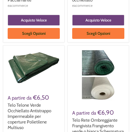
Pacciamante
occhiellato
eacommerce
eacommerce
Acquisto Veloce
Acquisto Veloce
Scegli Opzioni
Scegli Opzioni
€6,50
A partire da
Telo Telone Verde
Occhiellato Antistrappo
€6,90
A partire da
Impermeabile per
Telo Rete Ombreggiante
coperture Polietilene
Frangivista Frangivento
Multiuso
verde o bianca Schermatura