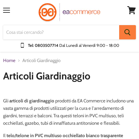
Menu
Visual
Carrel
Tel: 0803507714
Dal Lunedì al Venerdì
9:00 - 18:00
Home
Articoli Giardinaggio
Articoli Giardinaggio
Gli
articoli di giardinaggio
prodotti da EA Commerce includono una
vasta gamma di prodotti utilizzati per la cura e l'arredamento di
giardini, terrazzi e balconi. Tra questi teloni in PVC multiuso, teli
occhiellati, gazebo, tubi di innaffiatura antitorsione e flessibili.
Il
telo/telone in PVC
multiuso occhiellato bianco trasparente