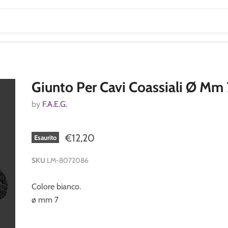
Giunto Per Cavi Coassiali Ø Mm 
by
F.A.E.G.
€12,20
Esaurito
SKU
LM-8072086
Colore bianco.
ø mm 7