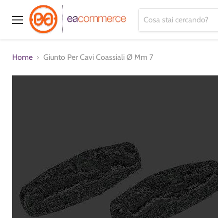
Menu
Home
Giunto Per Cavi Coassiali Ø Mm 7