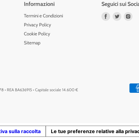
Informazioni
Seguici sui Soci
Trovaci
Trovaci
Tro
Termini e Condizioni
su
su
su
Privacy Policy
Facebook
Twitter
Ins
Cookie Policy
Sitemap
778 • REA BA636915 • Capitale sociale 14.600 €
iva sulla raccolta
Le tue preferenze relative alla priva