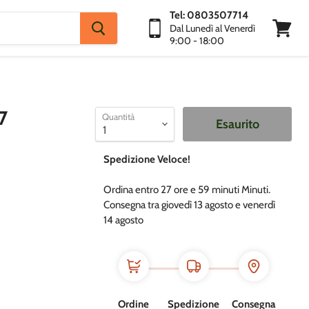
Tel: 0803507714
Dal Lunedì al Venerdì
9:00 - 18:00
Visuali
Carrello
7
Quantità
Esaurito
Spedizione Veloce!
Ordina entro
27 ore e
59 minuti
Minuti.
Consegna tra giovedì 13 agosto e venerdì
14 agosto
Ordine
Spedizione
Consegna