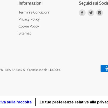
Informazioni
Seguici sui Soci
Trovaci
Trovaci
Tro
Termini e Condizioni
su
su
su
Privacy Policy
Facebook
Twitter
Ins
Cookie Policy
Sitemap
778 • REA BA636915 • Capitale sociale 14.600 €
iva sulla raccolta
Le tue preferenze relative alla priva