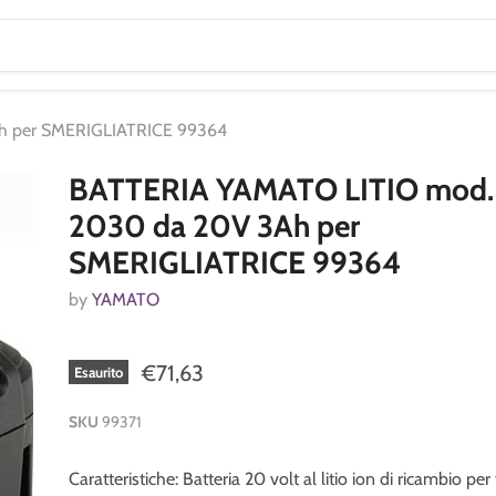
h per SMERIGLIATRICE 99364
BATTERIA YAMATO LITIO mod.
2030 da 20V 3Ah per
SMERIGLIATRICE 99364
by
YAMATO
€71,63
Esaurito
SKU
99371
Caratteristiche: Batteria 20 volt al litio ion di ricambio pe