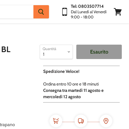
Tel: 0803507714
Dal Lunedì al Venerdì
9:00 - 18:00
Visuali
Carrello
 BL
Quantità
Esaurito
Spedizione Veloce!
Ordina entro
10 ore e
18 minuti
​C
onsegna tra martedì 11 agosto e
mercoledì 12 agosto
r trapano