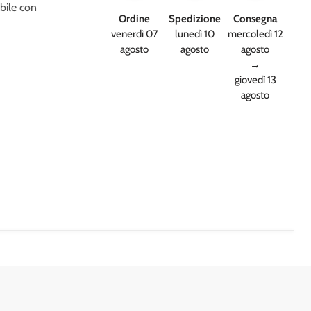
abile con
Ordine
Spedizione
Consegna
venerdì 07
lunedì 10
mercoledì 12
agosto
agosto
agosto
→
giovedì 13
agosto