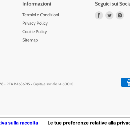
Informazioni
Seguici sui Soci
Trovaci
Trovaci
Tro
Termini e Condizioni
su
su
su
Privacy Policy
Facebook
Twitter
Ins
Cookie Policy
Sitemap
778 • REA BA636915 • Capitale sociale 14.600 €
iva sulla raccolta
Le tue preferenze relative alla priva