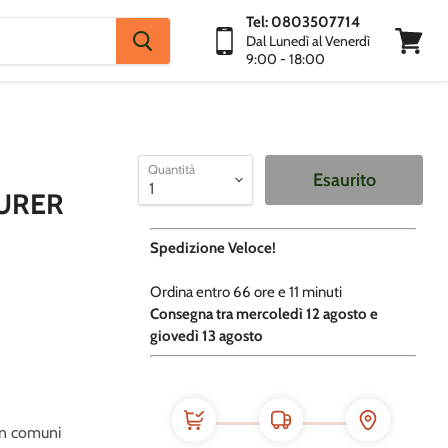
Tel: 0803507714
Dal Lunedì al Venerdì
9:00 - 18:00
Visuali
Carrello
Quantità
Esaurito
URER
Spedizione Veloce!
Ordina entro
66 ore e
11 minuti
​C
onsegna tra mercoledì 12 agosto e
giovedì 13 agosto
con comuni