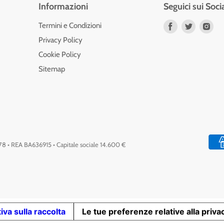
Informazioni
Seguici sui Soci
Trovaci
Trovaci
Tro
Termini e Condizioni
su
su
su
Privacy Policy
Facebook
Twitter
Ins
Cookie Policy
Sitemap
778 • REA BA636915 • Capitale sociale 14.600 €
iva sulla raccolta
Le tue preferenze relative alla priva