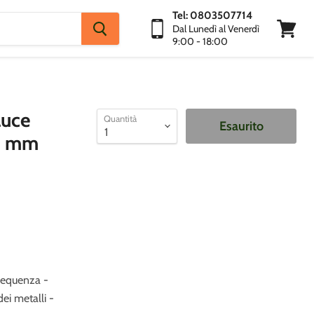
Tel: 0803507714
Dal Lunedì al Venerdì
9:00 - 18:00
Visuali
Carrello
uce
Quantità
Esaurito
0 mm
frequenza -
ei metalli -