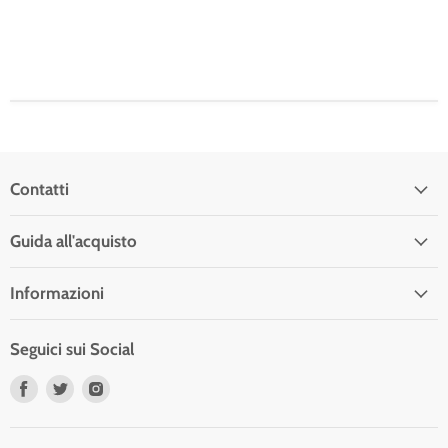
Contatti
Guida all'acquisto
Informazioni
Seguici sui Social
Trovaci
Trovaci
Trovaci
su
su
su
Facebook
Twitter
Instagram