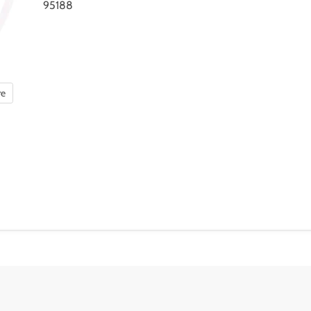
95188
re