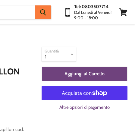
Tel: 0803507714
Dal Lunedì al Venerdì
9:00 - 18:00
Visuali
Carrello
Quantità
ILLON
Aggiungi al Carrello
Altre opzioni di pagamento
papillon cod.