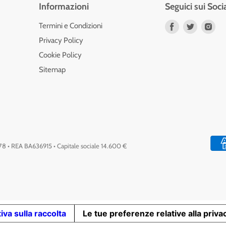
Informazioni
Seguici sui Soci
Trovaci
Trovaci
Tro
Termini e Condizioni
su
su
su
Privacy Policy
Facebook
Twitter
Ins
Cookie Policy
Sitemap
778 • REA BA636915 • Capitale sociale 14.600 €
iva sulla raccolta
Le tue preferenze relative alla priva