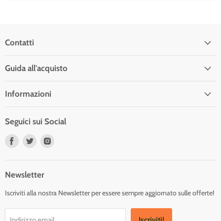
Contatti
Guida all'acquisto
Informazioni
Seguici sui Social
Trovaci
Trovaci
Trovaci
su
su
su
Facebook
Twitter
Instagram
Newsletter
Iscriviti alla nostra Newsletter per essere sempre aggiornato sulle offerte!
Iscriviti!
Indirizzo email