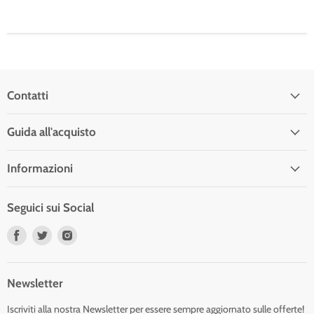
Contatti
Guida all'acquisto
Informazioni
Seguici sui Social
Trovaci
Trovaci
Trovaci
su
su
su
Facebook
Twitter
Instagram
Newsletter
Iscriviti alla nostra Newsletter per essere sempre aggiornato sulle offerte!