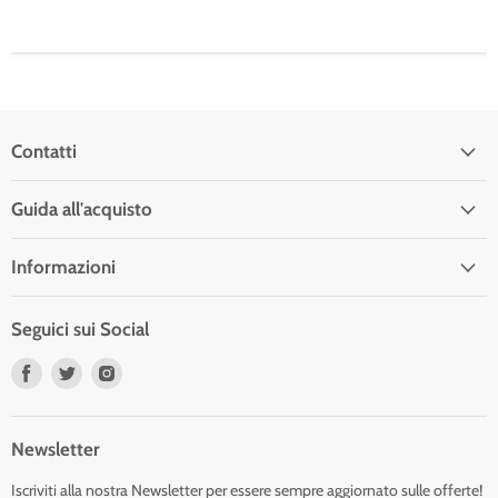
Contatti
Guida all'acquisto
Informazioni
Seguici sui Social
Trovaci
Trovaci
Trovaci
su
su
su
Facebook
Twitter
Instagram
Newsletter
Iscriviti alla nostra Newsletter per essere sempre aggiornato sulle offerte!