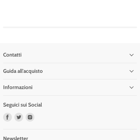
Contatti
Guida all'acquisto
Informazioni
Seguici sui Social
Trovaci
Trovaci
Trovaci
su
su
su
Facebook
Twitter
Instagram
Newsletter