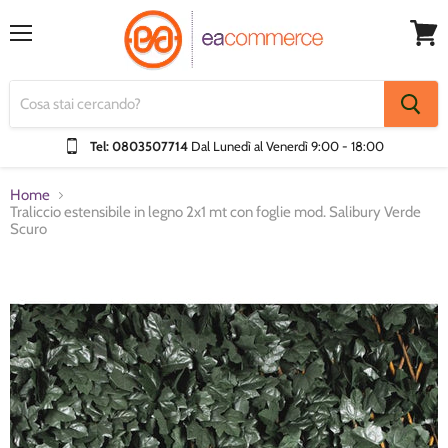
Menu
Visual
Carrel
Tel: 0803507714
Dal Lunedì al Venerdì
9:00 - 18:00
Home
Traliccio estensibile in legno 2x1 mt con foglie mod. Salibury Verde
Scuro