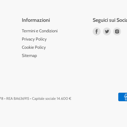
Informazioni
Seguici sui Soci
Trovaci
Trovaci
Tro
Termini e Condizioni
su
su
su
Privacy Policy
Facebook
Twitter
Ins
Cookie Policy
Sitemap
778 • REA BA636915 • Capitale sociale 14.600 €