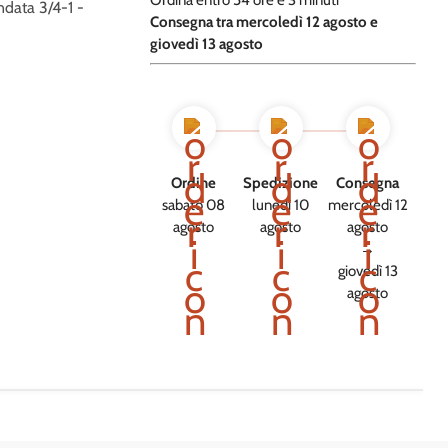
Ordina entro
54 ore e
3 minuti
ndata 3/4-1 -
​C
onsegna tra mercoledì 12 agosto e
giovedì 13 agosto
Ordine
Spedizione
Consegna
sabato 08
lunedì 10
mercoledì 12
agosto
agosto
agosto
→
giovedì 13
agosto