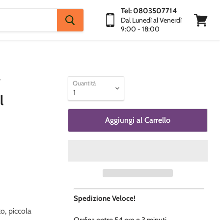
Tel: 0803507714
Dal Lunedì al Venerdì
9:00 - 18:00
Visuali
Carrello
W
Quantità
l
Aggiungi al Carrello
Spedizione Veloce!
o, piccola