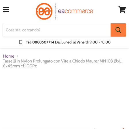
Menu
Visual
Carrel
Tel: 0803507714
Dal Lunedì al Venerdì
9:00 - 18:00
Home
Tasselli in Nylon Prolungato con Vite a Chiodo Maurer MN103 ØxL.
6x45mm cf.100Pz