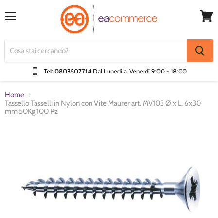
Menu
Visual
Carrel
Tel: 0803507714
Dal Lunedì al Venerdì
9:00 - 18:00
Home
Tassello Tasselli in Nylon con Vite Maurer art. MV103 Ø x L. 6x30
mm 50Kg 100 Pz