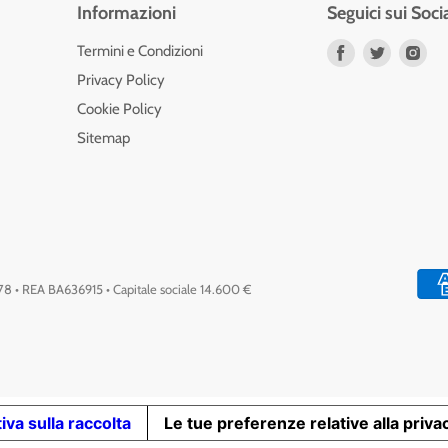
Informazioni
Seguici sui Soci
Trovaci
Trovaci
Tro
Termini e Condizioni
su
su
su
Privacy Policy
Facebook
Twitter
Ins
Cookie Policy
Sitemap
778 • REA BA636915 • Capitale sociale 14.600 €
iva sulla raccolta
Le tue preferenze relative alla priva