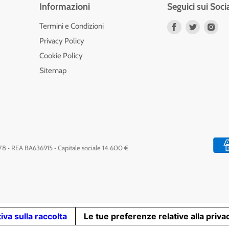
Informazioni
Seguici sui Soci
Trovaci
Trovaci
Tro
Termini e Condizioni
su
su
su
Privacy Policy
Facebook
Twitter
Ins
Cookie Policy
Sitemap
778 • REA BA636915 • Capitale sociale 14.600 €
iva sulla raccolta
Le tue preferenze relative alla priva