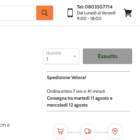
Tel: 0803507714
Dal Lunedì al Venerdì
9:00 - 18:00
Visuali
Carrello
Quantità
Esaurito
Spedizione Veloce!
Ordina entro
7 ore e
41 minuti
​C
onsegna tra martedì 11 agosto e
mercoledì 12 agosto
5cm e