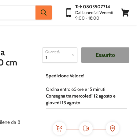
Tel: 0803507714
Dal Lunedì al Venerdì
9:00 - 18:00
Visuali
Carrello
ca
Quantità
Esaurito
20 cm
Spedizione Veloce!
Ordina entro
65 ore e
15 minuti
​C
onsegna tra mercoledì 12 agosto e
giovedì 13 agosto
pilene da 8