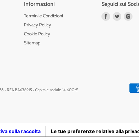
Informazioni
Seguici sui Soci
Trovaci
Trovaci
Tro
Termini e Condizioni
su
su
su
Privacy Policy
Facebook
Twitter
Ins
Cookie Policy
Sitemap
778 • REA BA636915 • Capitale sociale 14.600 €
iva sulla raccolta
Le tue preferenze relative alla priva