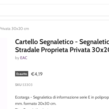
a Privata 30x20 cm
Cartello Segnaletico - Segnaleti
Stradale Proprieta Privata 30x
by
EAC
€4,19
Esaurito
SKU
53303
Ecotarga - Segnaletica di informazione serie E in polipro
mm. formato 20x30 cm.