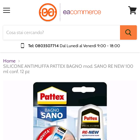
Menu
Visual
Carrel
Tel: 0803507714
Dal Lunedì al Venerdì
9:00 - 18:00
Home
SILICONE ANTIMUFFA PATTEX BAGNO mod. SANO RE NEW 100
ml conf. 12 pz