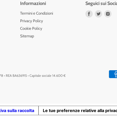
Informazioni
Seguici sui Soci
Trovaci
Trovaci
Tro
Termini e Condizioni
su
su
su
Privacy Policy
Facebook
Twitter
Ins
Cookie Policy
Sitemap
778 • REA BA636915 • Capitale sociale 14.600 €
iva sulla raccolta
Le tue preferenze relative alla priva