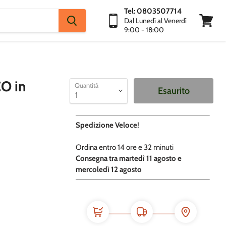
Tel: 0803507714
Dal Lunedì al Venerdì
9:00 - 18:00
Visuali
Carrello
O in
Quantità
Esaurito
Spedizione Veloce!
Ordina entro
14 ore e
32 minuti
​C
onsegna tra martedì 11 agosto e
mercoledì 12 agosto