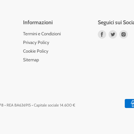
Informazioni
Seguici sui Soci
Trovaci
Trovaci
Tro
Termini e Condizioni
su
su
su
Privacy Policy
Facebook
Twitter
Ins
Cookie Policy
Sitemap
778 • REA BA636915 • Capitale sociale 14.600 €