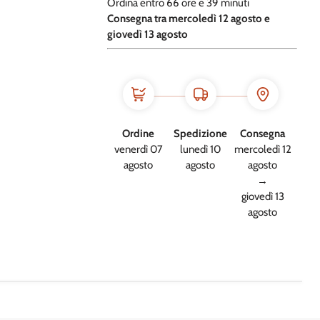
Ordina entro
66 ore e
39 minuti
​C
onsegna tra mercoledì 12 agosto e
giovedì 13 agosto
Ordine
Spedizione
Consegna
venerdì 07
lunedì 10
mercoledì 12
agosto
agosto
agosto
→
giovedì 13
agosto