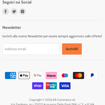
Seguici sui Social
Trovaci
Trovaci
Trovaci
su
su
su
Facebook
Twitter
Instagram
Newsletter
Iscriviti alla nostra Newsletter per essere sempre aggiornato sulle offerte!
Iscriviti!
Indirizzo email
Copyright © 2026 EA Commerce srl.
Via Sardegna, sn • 70021 Acquaviva Delle Fonti (BA) • C.F. e P. IVA