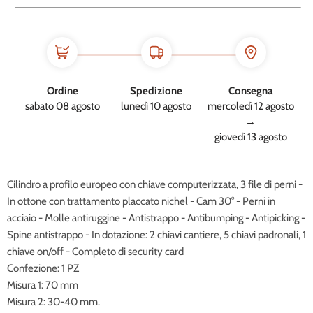
Ordine
Spedizione
Consegna
sabato 08 agosto
lunedì 10 agosto
mercoledì 12 agosto
→
giovedì 13 agosto
Cilindro a profilo europeo con chiave computerizzata, 3 file di perni -
In ottone con trattamento placcato nichel - Cam 30° - Perni in
acciaio - Molle antiruggine - Antistrappo - Antibumping - Antipicking -
Spine antistrappo - In dotazione: 2 chiavi cantiere, 5 chiavi padronali, 1
chiave on/off - Completo di security card
Confezione: 1 PZ
Misura 1: 70 mm
Misura 2: 30-40 mm.