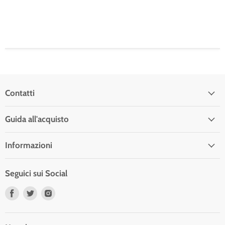
Contatti
Guida all'acquisto
Informazioni
Seguici sui Social
Trovaci
Trovaci
Trovaci
su
su
su
Facebook
Twitter
Instagram