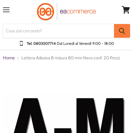
Menu
Visual
Carrel
Tel: 0803507714
Dal Lunedì al Venerdì
9:00 - 18:00
Home
Lettera Adesiva B misura 80 mm Nero conf. 20 Pezzi