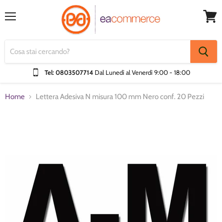
Menu
Visual
Carrel
Tel: 0803507714
Dal Lunedì al Venerdì
9:00 - 18:00
Home
Lettera Adesiva N misura 100 mm Nero conf. 20 Pezzi