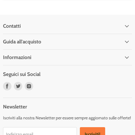
Contatti
Guida all'acquisto
Informazioni
Seguici sui Social
Trovaci
Trovaci
Trovaci
su
su
su
Facebook
Twitter
Instagram
Newsletter
Iscriviti alla nostra Newsletter per essere sempre aggiornato sulle offerte!
Iscriviti!
Indirizzo email