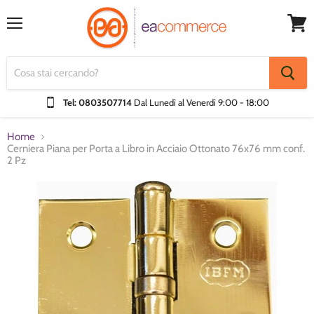
Menu
Visual
Carrel
Tel: 0803507714
Dal Lunedì al Venerdì
9:00 - 18:00
Home
Cerniera Piana per Porta a Libro in Acciaio Ottonato 76x76 mm conf.
2 Pz