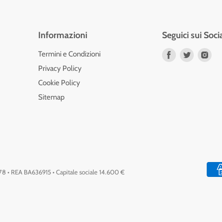
Informazioni
Seguici sui Soci
Trovaci
Trovaci
Tro
Termini e Condizioni
su
su
su
Privacy Policy
Facebook
Twitter
Ins
Cookie Policy
Sitemap
778 • REA BA636915 • Capitale sociale 14.600 €