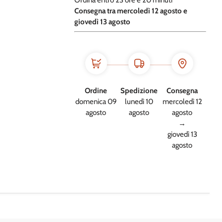
Ordina entro
23 ore e
20 minuti
​C
onsegna tra mercoledì 12 agosto e
giovedì 13 agosto
Ordine
Spedizione
Consegna
domenica 09
lunedì 10
mercoledì 12
agosto
agosto
agosto
→
giovedì 13
agosto