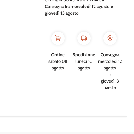
Ordina entro
43 ore e
29 minuti
​C
onsegna tra mercoledì 12 agosto e
giovedì 13 agosto
Ordine
Spedizione
Consegna
sabato 08
lunedì 10
mercoledì 12
agosto
agosto
agosto
→
giovedì 13
agosto