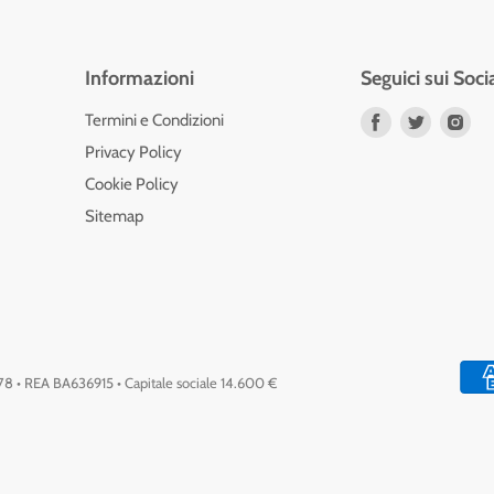
Informazioni
Seguici sui Soci
Trovaci
Trovaci
Tro
Termini e Condizioni
su
su
su
Privacy Policy
Facebook
Twitter
Ins
Cookie Policy
Sitemap
778 • REA BA636915 • Capitale sociale 14.600 €