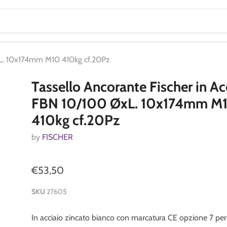
ØxL. 10x174mm M10 410kg cf.20Pz
Tassello Ancorante Fischer in Ac
FBN 10/100 ØxL. 10x174mm M
410kg cf.20Pz
by
FISCHER
€53,50
SKU
27605
In acciaio zincato bianco con marcatura CE opzione 7 per