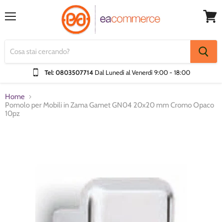
Menu
Visual
Carrel
Tel: 0803507714
Dal Lunedì al Venerdì
9:00 - 18:00
Home
Pomolo per Mobili in Zama Gamet GN04 20x20 mm Cromo Opaco
10pz