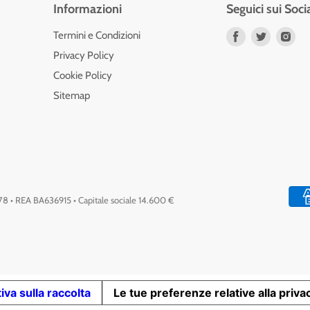
Informazioni
Seguici sui Soci
Trovaci
Trovaci
Tro
Termini e Condizioni
su
su
su
Privacy Policy
Facebook
Twitter
Ins
Cookie Policy
Sitemap
778 • REA BA636915 • Capitale sociale 14.600 €
iva sulla raccolta
Le tue preferenze relative alla priva