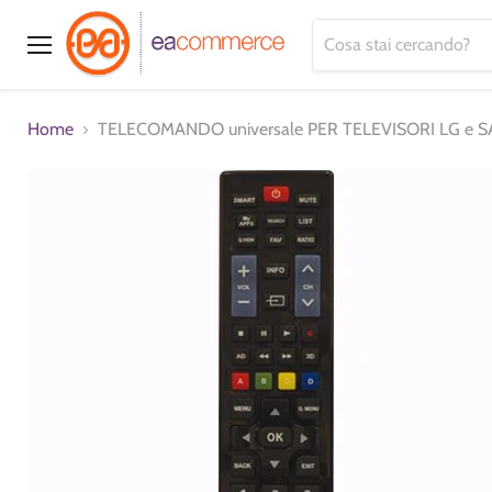
Menu
Home
TELECOMANDO universale PER TELEVISORI LG e