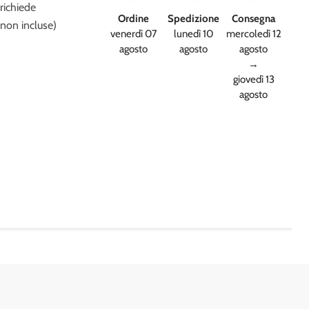
richiede
Ordine
Spedizione
Consegna
(non incluse)
venerdì 07
lunedì 10
mercoledì 12
agosto
agosto
agosto
→
giovedì 13
agosto