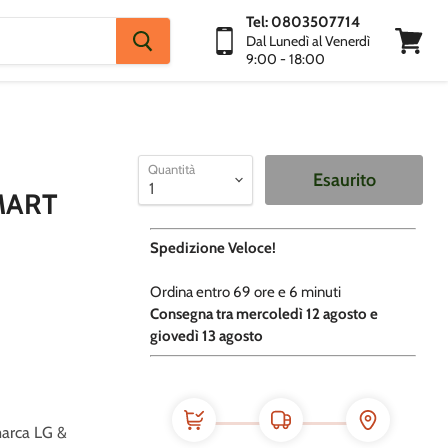
Tel: 0803507714
Dal Lunedì al Venerdì
9:00 - 18:00
Visuali
Carrello
R
Quantità
Esaurito
MART
Spedizione Veloce!
Ordina entro
69 ore e
6 minuti
​C
onsegna tra mercoledì 12 agosto e
giovedì 13 agosto
 marca LG &