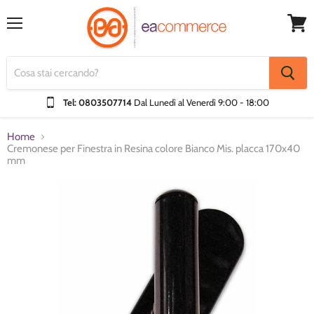
Menu
Visual
Carrel
Tel: 0803507714
Dal Lunedì al Venerdì
9:00 - 18:00
Home
Cremonese per Finestra in Resina colore Bianco Mis. placca 170x40
mm