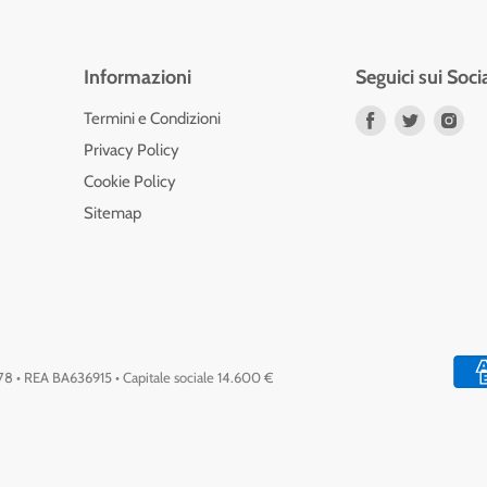
Informazioni
Seguici sui Soci
Trovaci
Trovaci
Tro
Termini e Condizioni
su
su
su
Privacy Policy
Facebook
Twitter
Ins
Cookie Policy
Sitemap
778 • REA BA636915 • Capitale sociale 14.600 €