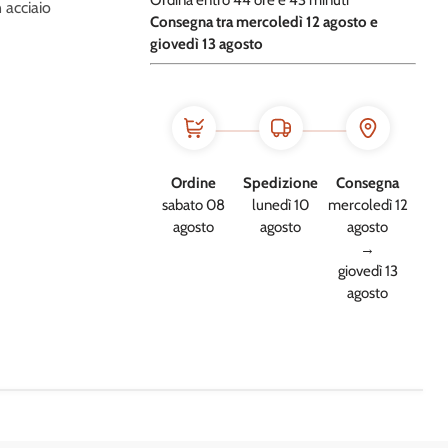
Ordina entro
44 ore e
43 minuti
n acciaio
​C
onsegna tra mercoledì 12 agosto e
giovedì 13 agosto
Ordine
Spedizione
Consegna
sabato 08
lunedì 10
mercoledì 12
agosto
agosto
agosto
→
giovedì 13
agosto