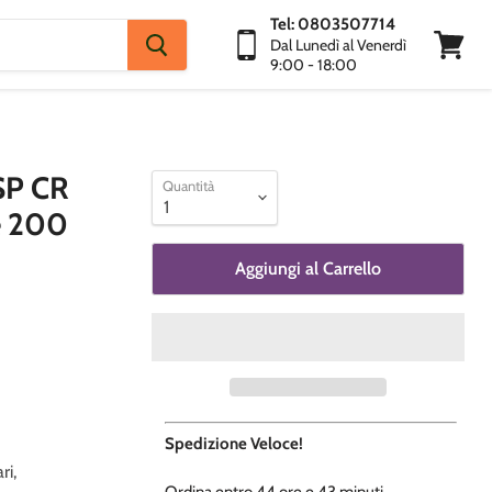
Tel: 0803507714
Dal Lunedì al Venerdì
9:00 - 18:00
Visuali
Carrello
TSP CR
Quantità
e 200
Aggiungi al Carrello
Spedizione Veloce!
ri,