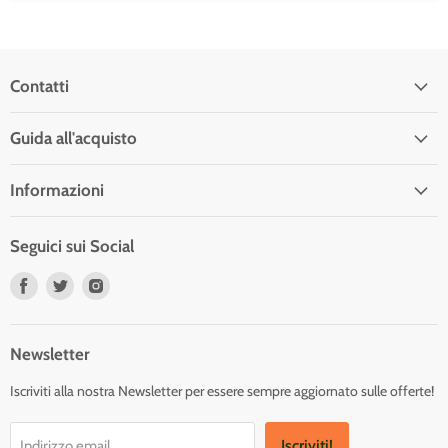
Contatti
Guida all'acquisto
Informazioni
Seguici sui Social
Trovaci
Trovaci
Trovaci
su
su
su
Facebook
Twitter
Instagram
Newsletter
Iscriviti alla nostra Newsletter per essere sempre aggiornato sulle offerte!
Iscriviti!
Indirizzo email