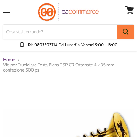
Menu
Visual
Carrel
Tel: 0803507714
Dal Lunedì al Venerdì
9:00 - 18:00
Home
Viti per Truciolare Testa Piana TSP CR Ottonate 4 x 35 mm
confezione 500 pz