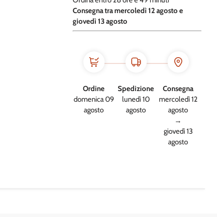
Ordina entro
28 ore e
49 minuti
​C
onsegna tra mercoledì 12 agosto e
giovedì 13 agosto
Ordine
Spedizione
Consegna
domenica 09
lunedì 10
mercoledì 12
agosto
agosto
agosto
→
giovedì 13
agosto