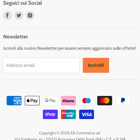
Seguici sui Social
Trovaci
Trovaci
Trovaci
su
su
su
Facebook
Twitter
Instagram
Newsletter
Iscriviti alla nostra Newsletter per essere sempre aggiornato sulle offerte!
Iscriviti!
Indirizzo email
Copyright © 2026 EA Commerce srl.
Via Sardegna, sn • 70021 Acquaviva Delle Fonti (BA) • C.F. e P. IVA