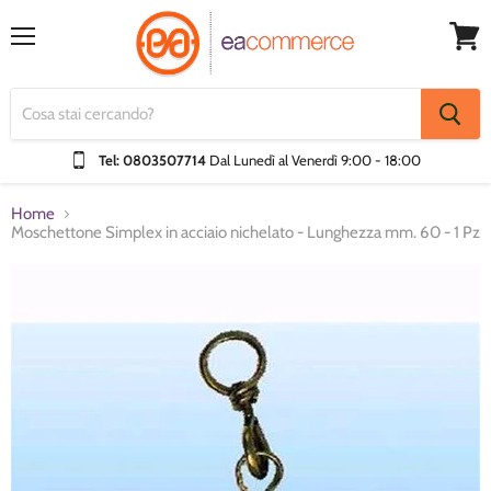
Menu
Visual
Carrel
Tel: 0803507714
Dal Lunedì al Venerdì
9:00 - 18:00
Home
Moschettone Simplex in acciaio nichelato - Lunghezza mm. 60 - 1 Pz